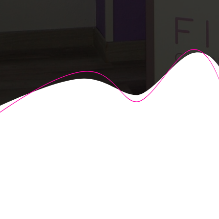
© 2026 Fisioalcón. Construido utilizando WordPress y el
Highlight Theme