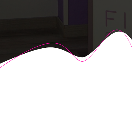
© 2026 Fisioalcón. Construido utilizando WordPress y el
Highlight Theme