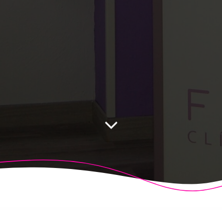
 Fisioalcón. Construido utilizando WordPress y el
Highligh