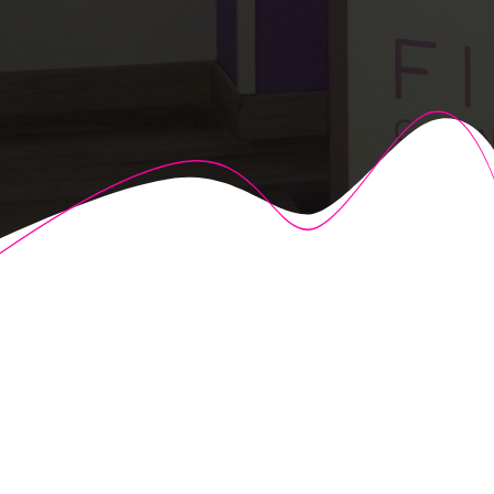
© 2026 Fisioalcón. Construido utilizando WordPress y el
Highlight Theme