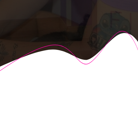
© 2026 Fisioalcón. Construido utilizando WordPress y el
Highlight Theme