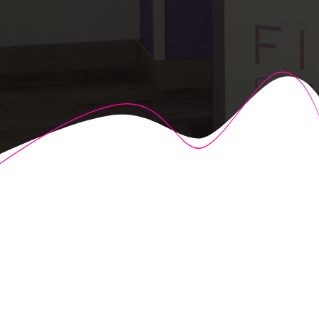
© 2026 Fisioalcón. Construido utilizando WordPress y el
Highlight Theme