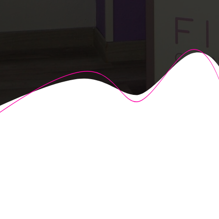
© 2026 Fisioalcón. Construido utilizando WordPress y el
Highlight Theme