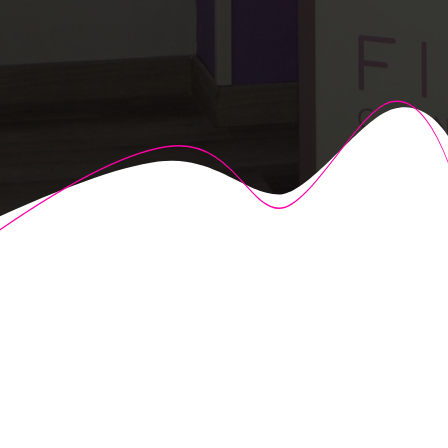
© 2026 Fisioalcón. Construido utilizando WordPress y el
Highlight Theme