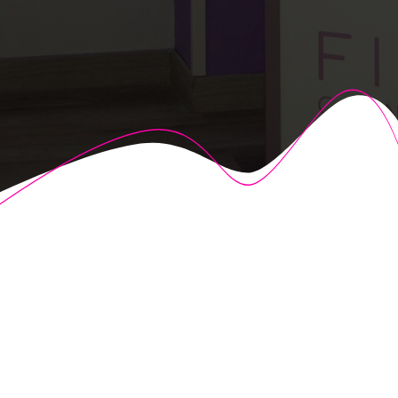
© 2026 Fisioalcón. Construido utilizando WordPress y el
Highlight Theme