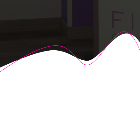
© 2026 Fisioalcón. Construido utilizando WordPress y el
Highlight Theme