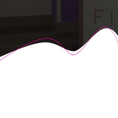
© 2026 Fisioalcón. Construido utilizando WordPress y el
Highlight Theme