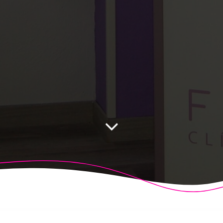
 Fisioalcón. Construido utilizando WordPress y el
Highligh