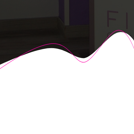
© 2026 Fisioalcón. Construido utilizando WordPress y el
Highlight Theme