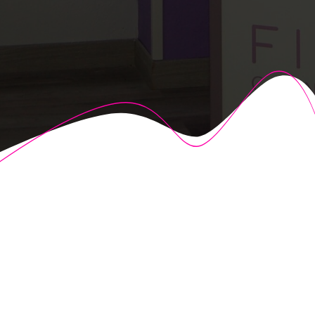
© 2026 Fisioalcón. Construido utilizando WordPress y el
Highlight Theme