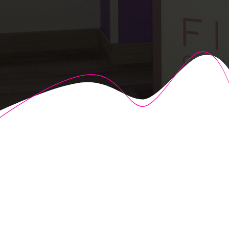
© 2026 Fisioalcón. Construido utilizando WordPress y el
Highlight Theme