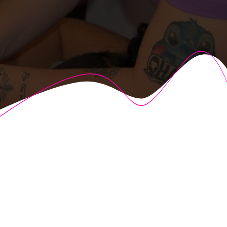
© 2026 Fisioalcón. Construido utilizando WordPress y el
Highlight Theme